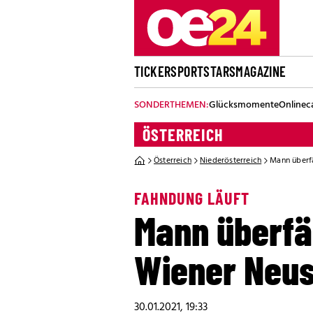
TICKER
SPORT
STARS
MAGAZINE
SONDERTHEMEN:
Glücksmomente
Onlinec
ÖSTERREICH
Österreich
Niederösterreich
Mann überfä
FAHNDUNG LÄUFT
Mann überfäl
Wiener Neus
30.01.2021, 19:33