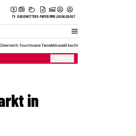
TV
RADIO
WETTER
E-PAPER
IMMO
LOGIN
LOGOUT
Österreich-Tour
Unsere Tiere
Mörwald kocht
Stark in den Tag
Best of Vienna
MEHR
arkt in