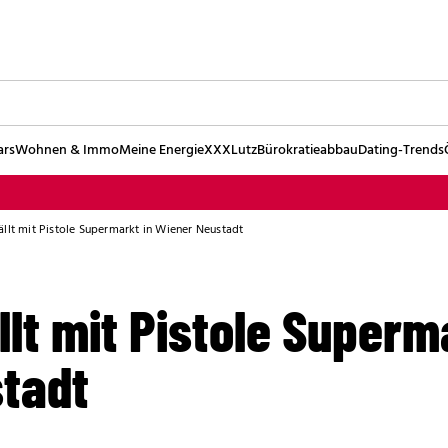
ars
Wohnen & Immo
Meine Energie
XXXLutz
Bürokratieabbau
Dating-Trends
llt mit Pistole Supermarkt in Wiener Neustadt
lt mit Pistole Superm
tadt