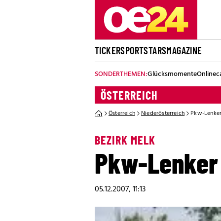
TICKER
SPORT
STARS
MAGAZINE
SONDERTHEMEN:
Glücksmomente
Onlinec
ÖSTERREICH
Österreich
Niederösterreich
Pkw-Lenker 
BEZIRK MELK
Pkw-Lenker 
05.12.2007, 11:13