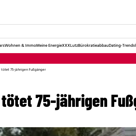
ars
Wohnen & Immo
Meine Energie
XXXLutz
Bürokratieabbau
Dating-Trends
tötet 75-jährigen Fußgänger
tötet 75-jährigen Fu