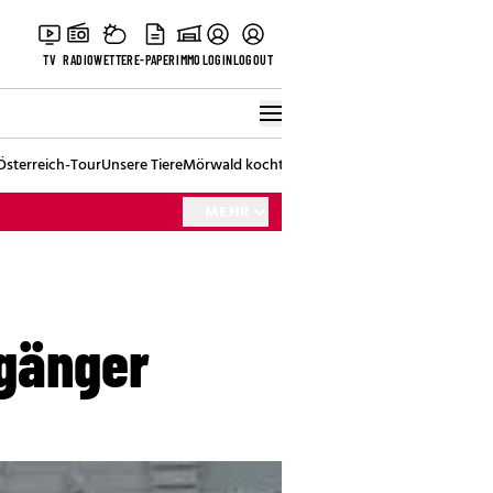
TV
RADIO
WETTER
E-PAPER
IMMO
LOGIN
LOGOUT
Österreich-Tour
Unsere Tiere
Mörwald kocht
Stark in den Tag
Best of Vienna
MEHR
ßgänger