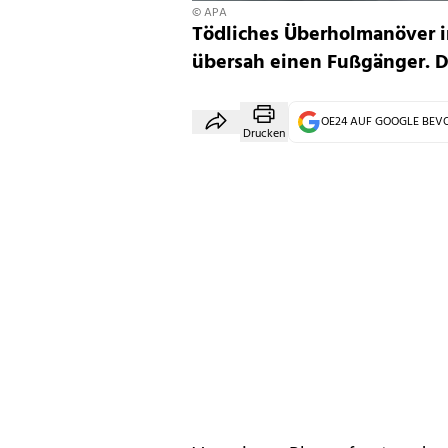
© APA
Tödliches Überholmanöver im
übersah einen Fußgänger. De
OE24 AUF GOOGLE BE
Drucken