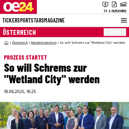
TV
E-PAPER
IMMO
TICKER
SPORT
STARS
MAGAZINE
ÖSTERREICH
MEHR
Österreich
Niederösterreich
So will Schrems zur "Wetland City" werden
PROZESS STARTET
So will Schrems zur
"Wetland City" werden
18.06.2025, 16:25