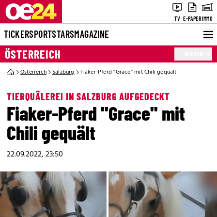
TV
E-PAPER
IMMO
TICKER
SPORT
STARS
MAGAZINE
ÖSTERREICH
MEHR
Österreich
Salzburg
Fiaker-Pferd ''Grace'' mit Chili gequält
TIERQUÄLEREI IN SALZBURG AUFGEDECKT
Fiaker-Pferd ''Grace'' mit
Chili gequält
22.09.2022, 23:50