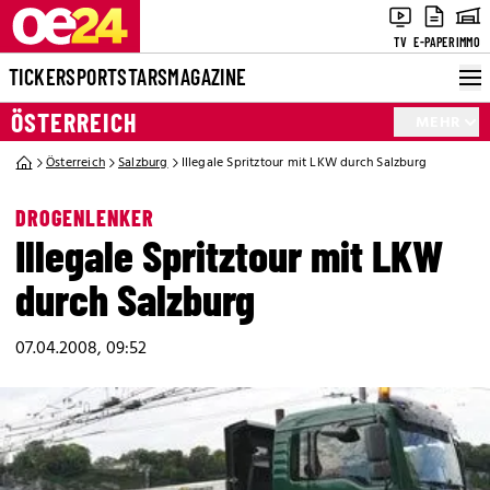
TV
E-PAPER
IMMO
TICKER
SPORT
STARS
MAGAZINE
ÖSTERREICH
MEHR
Österreich
Salzburg
Illegale Spritztour mit LKW durch Salzburg
DROGENLENKER
Illegale Spritztour mit LKW
durch Salzburg
07.04.2008, 09:52