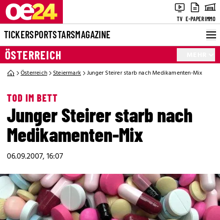
TV
E-PAPER
IMMO
TICKER
SPORT
STARS
MAGAZINE
ÖSTERREICH
MEHR
Österreich
Steiermark
Junger Steirer starb nach Medikamenten-Mix
TOD IM BETT
Junger Steirer starb nach
Medikamenten-Mix
06.09.2007, 16:07