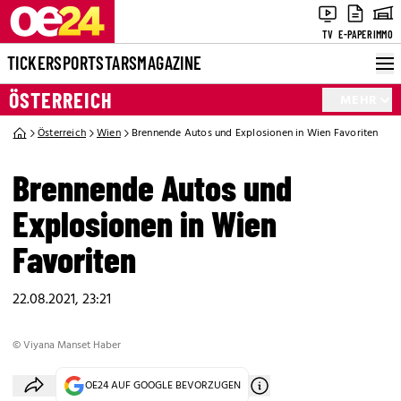
TV
E-PAPER
IMMO
TICKER
SPORT
STARS
MAGAZINE
ÖSTERREICH
MEHR
Österreich
Wien
Brennende Autos und Explosionen in Wien Favoriten
Brennende Autos und
Explosionen in Wien
Favoriten
22.08.2021, 23:21
© Viyana Manset Haber
OE24 AUF GOOGLE BEVORZUGEN