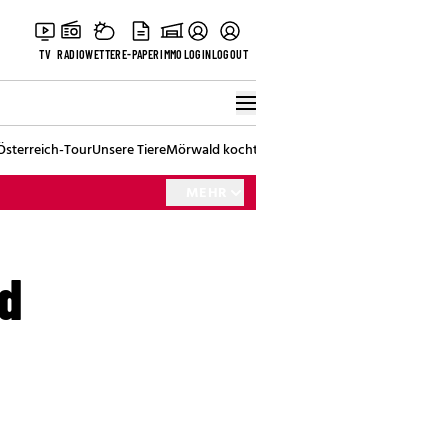
TV
RADIO
WETTER
E-PAPER
IMMO
LOGIN
LOGOUT
Österreich-Tour
Unsere Tiere
Mörwald kocht
Stark in den Tag
Best of Vienna
MEHR
d