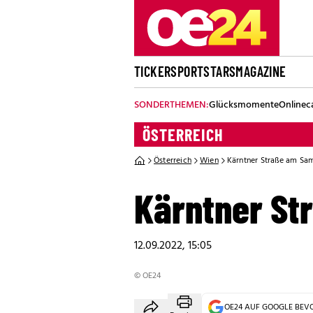
TICKER
SPORT
STARS
MAGAZINE
SONDERTHEMEN:
Glücksmomente
Onlinec
ÖSTERREICH
Österreich
Wien
Kärntner Straße am S
Kärntner S
12.09.2022, 15:05
© OE24
OE24 AUF GOOGLE BE