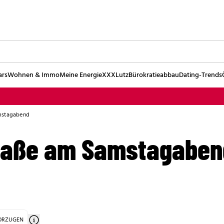
ars
Wohnen & Immo
Meine Energie
XXXLutz
Bürokratieabbau
Dating-Trends
amstagabend
traße am Samstagaben
VORZUGEN