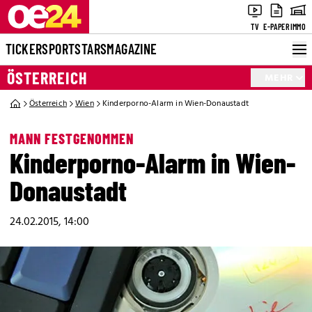
TV
E-PAPER
IMMO
TICKER
SPORT
STARS
MAGAZINE
ÖSTERREICH
MEHR
Österreich
Wien
Kinderporno-Alarm in Wien-Donaustadt
MANN FESTGENOMMEN
Kinderporno-Alarm in Wien-
Donaustadt
24.02.2015, 14:00