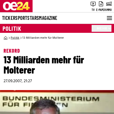
TV
E-PAPER
IMMO
TICKER
SPORT
STARS
MAGAZINE
POLITIK
MEHR
Politik
13 Milliarden mehr für Molterer
REKORD
13 Milliarden mehr für
Molterer
27.09.2007, 21:27