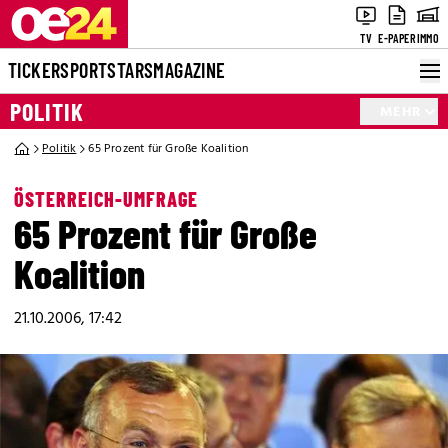
TV
E-PAPER
IMMO
TICKER
SPORT
STARS
MAGAZINE
POLITIK
MEHR
Politik
65 Prozent für Große Koalition
ÖSTERREICH-UMFRAGE
65 Prozent für Große
Koalition
21.10.2006, 17:42