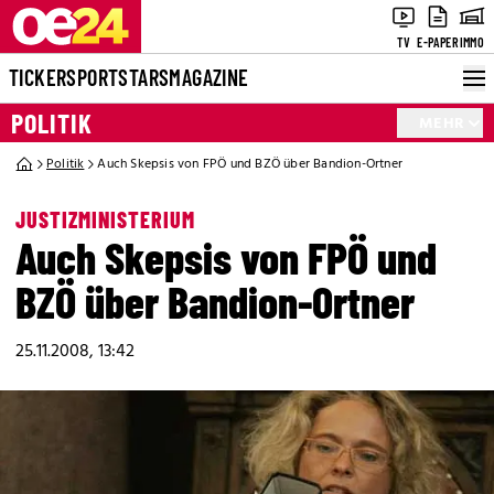
TV
E-PAPER
IMMO
TICKER
SPORT
STARS
MAGAZINE
POLITIK
MEHR
Politik
Auch Skepsis von FPÖ und BZÖ über Bandion-Ortner
JUSTIZMINISTERIUM
Auch Skepsis von FPÖ und
BZÖ über Bandion-Ortner
25.11.2008, 13:42