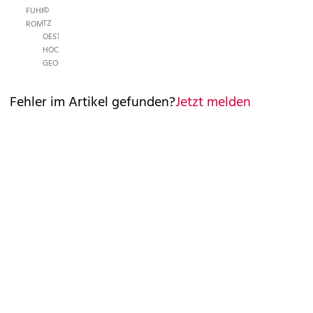
©
FUHRICH
TZ
ROMAN
OESTERREICH
HOCHMUTH
GEORG
Fehler im Artikel gefunden?
Jetzt melden