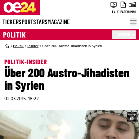
TV
E-PAPER
IMMO
TICKER
SPORT
STARS
MAGAZINE
POLITIK
MEHR
Politik
Insider
Über 200 Austro-Jihadisten in Syrien
POLITIK-INSIDER
Über 200 Austro-Jihadisten
in Syrien
02.03.2015, 18:22