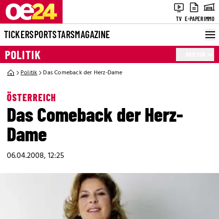
TV
E-PAPER
IMMO
TICKER
SPORT
STARS
MAGAZINE
POLITIK
MEHR
Politik
Das Comeback der Herz-Dame
ÖSTERREICH
Das Comeback der Herz-
Dame
06.04.2008, 12:25