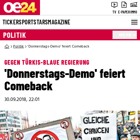
TV
E-PAPER
IMMO
TICKER
SPORT
STARS
MAGAZINE
POLITIK
MEHR
Politik
'Donnerstags-Demo' feiert Comeback
GEGEN TÜRKIS-BLAUE REGIERUNG
'Donnerstags-Demo' feiert
Comeback
30.09.2018, 22:01