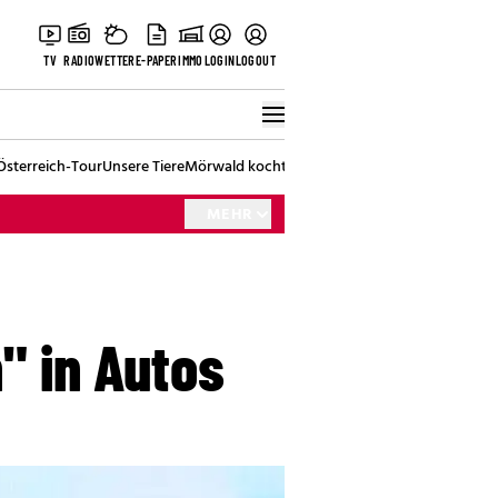
TV
RADIO
WETTER
E-PAPER
IMMO
LOGIN
LOGOUT
Österreich-Tour
Unsere Tiere
Mörwald kocht
Stark in den Tag
Best of Vienna
MEHR
" in Autos