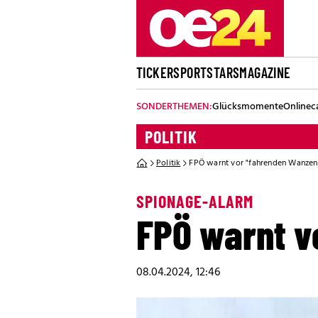
TICKER
SPORT
STARS
MAGAZINE
SONDERTHEMEN:
Glücksmomente
Onlinec
POLITIK
Politik
FPÖ warnt vor "fahrenden Wanzen"
SPIONAGE-ALARM
FPÖ warnt v
08.04.2024, 12:46