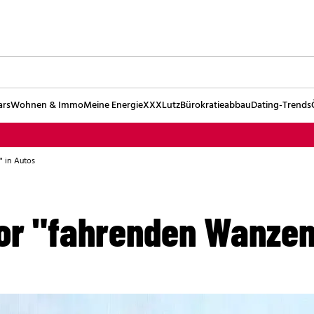
ars
Wohnen & Immo
Meine Energie
XXXLutz
Bürokratieabbau
Dating-Trends
 in Autos
or "fahrenden Wanzen