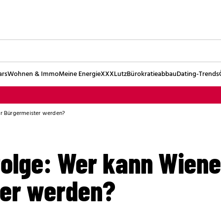
ars
Wohnen & Immo
Meine Energie
XXXLutz
Bürokratieabbau
Dating-Trends
r Bürgermeister werden?
olge: Wer kann Wiene
ter werden?