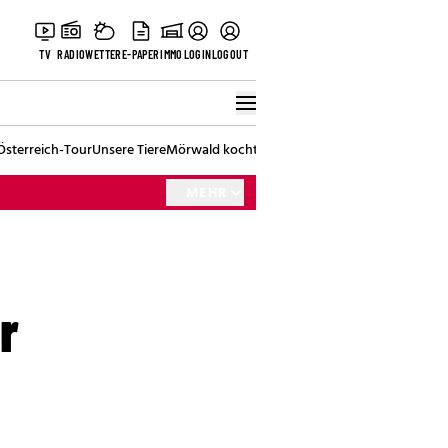
TV
RADIO
WETTER
E-PAPER
IMMO
LOGIN
LOGOUT
Österreich-Tour
Unsere Tiere
Mörwald kocht
Stark in den Tag
Best of Vienna
MEHR
r