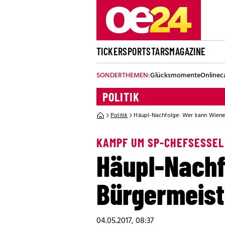
TICKER
SPORT
STARS
MAGAZINE
SONDERTHEMEN:
Glücksmomente
Onlinec
POLITIK
Politik
Häupl-Nachfolge: Wer kann Wiene
KAMPF UM SP-CHEFSESSEL
Häupl-Nachf
Bürgermeis
04.05.2017, 08:37