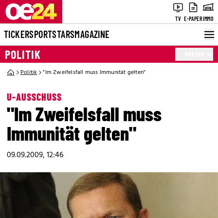
TV
E-PAPER
IMMO
TICKER
SPORT
STARS
MAGAZINE
POLITIK
MEHR
Politik
"Im Zweifelsfall muss Immunität gelten"
U-AUSSCHUSS
"Im Zweifelsfall muss
Immunität gelten"
09.09.2009, 12:46