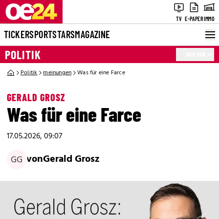
TV
E-PAPER
IMMO
TICKER
SPORT
STARS
MAGAZINE
POLITIK
MEHR
Politik
meinungen
Was für eine Farce
GERALD GROSZ
Was für eine Farce
17.05.2026, 09:07
von
Gerald Grosz
GG