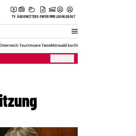
TV
RADIO
WETTER
E-PAPER
IMMO
LOGIN
LOGOUT
Österreich-Tour
Unsere Tiere
Mörwald kocht
Stark in den Tag
Best of Vienna
MEHR
itzung