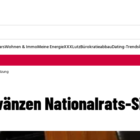
ars
Wohnen & Immo
Meine Energie
XXXLutz
Bürokratieabbau
Dating-Trends
tzung
änzen Nationalrats-S