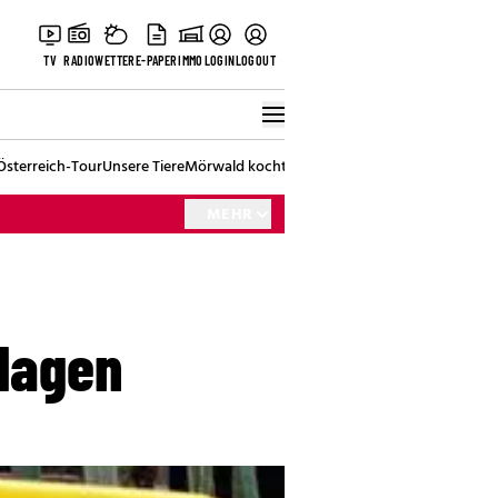
TV
RADIO
WETTER
E-PAPER
IMMO
LOGIN
LOGOUT
Österreich-Tour
Unsere Tiere
Mörwald kocht
Stark in den Tag
Best of Vienna
MEHR
klagen