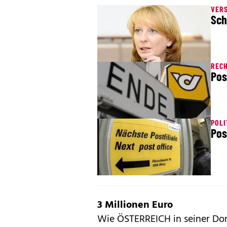
VER
Sch
REC
Pos
POLI
Pos
3 Millionen Euro
Wie ÖSTERREICH in seiner Don