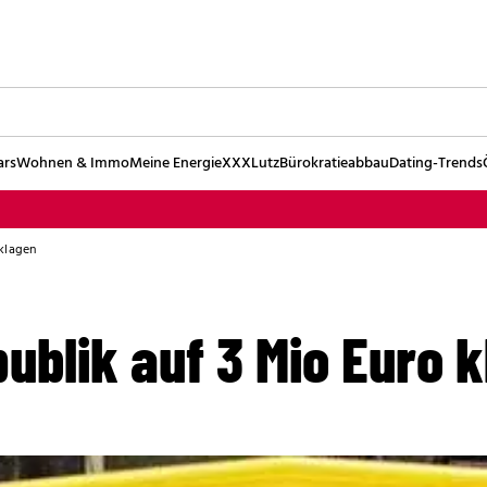
ars
Wohnen & Immo
Meine Energie
XXXLutz
Bürokratieabbau
Dating-Trends
 klagen
publik auf 3 Mio Euro 