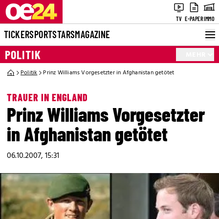
TV
E-PAPER
IMMO
TICKER
SPORT
STARS
MAGAZINE
POLITIK
MEHR
Politik
Prinz Williams Vorgesetzter in Afghanistan getötet
TRAUER IN ENGLAND
Prinz Williams Vorgesetzter
in Afghanistan getötet
06.10.2007, 15:31