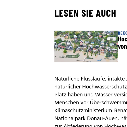
LESEN SIE AUCH
REK
Hoc
von
Natürliche Flussläufe, intakt
natürlicher Hochwasserschutz
Platz haben und Wasser versi
Menschen vor Überschwemmun
Klimaschutzministerium. Ren
Nationalpark Donau-Auen, hät
zur Abfederung von Hochwass