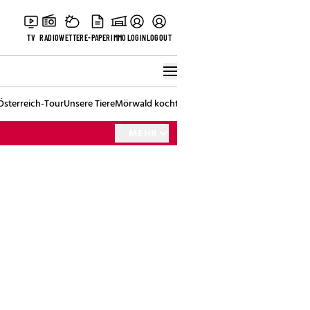
TV
RADIO
WETTER
E-PAPER
IMMO
LOGIN
LOGOUT
Österreich-Tour
Unsere Tiere
Mörwald kocht
Stark in den Tag
Best of Vienna
MEHR