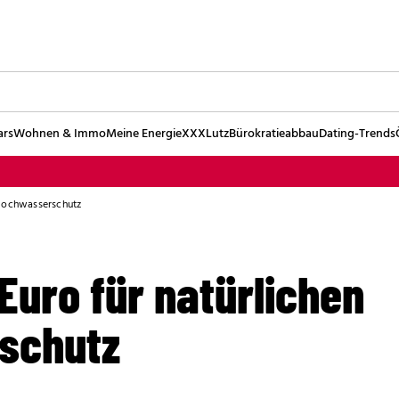
ars
Wohnen & Immo
Meine Energie
XXXLutz
Bürokratieabbau
Dating-Trends
 Hochwasserschutz
 Euro für natürlichen
schutz