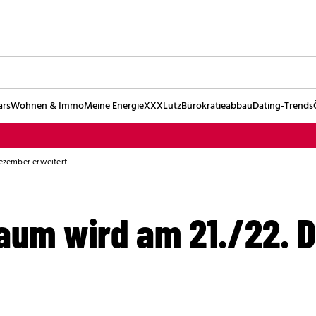
ars
Wohnen & Immo
Meine Energie
XXXLutz
Bürokratieabbau
Dating-Trends
ezember erweitert
um wird am 21./22. 