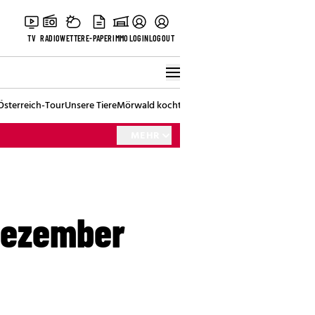
TV
RADIO
WETTER
E-PAPER
IMMO
LOGIN
LOGOUT
Österreich-Tour
Unsere Tiere
Mörwald kocht
Stark in den Tag
Best of Vienna
MEHR
Dezember