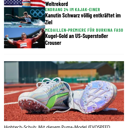
Weltrekord
ENDRANG 24 IM KAJAK-EINER
Kanutin Schwarz völlig entkräftet im
Ziel
MEDAILLEN-PREMIERE FÜR BURKINA FASO
Kugel-Gold an US-Superstoßer
Crouser
Hightech-Schuh: Mit diesem Puma-Model (EVOSPEED