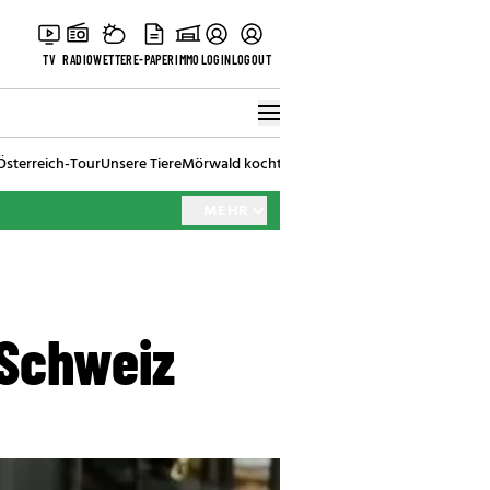
TV
RADIO
WETTER
E-PAPER
IMMO
LOGIN
LOGOUT
Österreich-Tour
Unsere Tiere
Mörwald kocht
Stark in den Tag
Best of Vienna
MEHR
 Schweiz