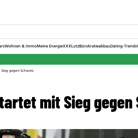
ars
Wohnen & Immo
Meine Energie
XXXLutz
Bürokratieabbau
Dating-Trends
it Sieg gegen Schweiz
tartet mit Sieg gegen