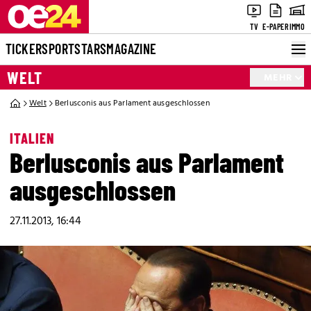
TV
E-PAPER
IMMO
TICKER
SPORT
STARS
MAGAZINE
WELT
MEHR
Welt
Berlusconis aus Parlament ausgeschlossen
ITALIEN
Berlusconis aus Parlament
ausgeschlossen
27.11.2013, 16:44