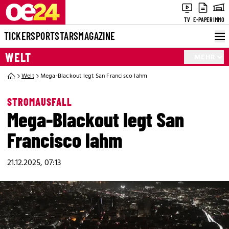
TV
E-PAPER
IMMO
TICKER
SPORT
STARS
MAGAZINE
WELT
MEHR
Welt
Mega-Blackout legt San Francisco lahm
STROMAUSFALL
Mega-Blackout legt San
Francisco lahm
21.12.2025, 07:13