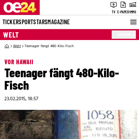
TV
E-PAPER
IMMO
TICKER
SPORT
STARS
MAGAZINE
WELT
MEHR
Welt
Teenager fängt 480-Kilo-Fisch
VOR HAWAII
Teenager fängt 480-Kilo-
Fisch
23.02.2015, 18:57