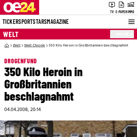
TV
E-PAPER
IMMO
TICKER
SPORT
STARS
MAGAZINE
WELT
MEHR
Welt
Welt Chronik
350 Kilo Heroin in Großbritannien beschlagnahmt
DROGENFUND
350 Kilo Heroin in
Großbritannien
beschlagnahmt
04.04.2008, 20:14