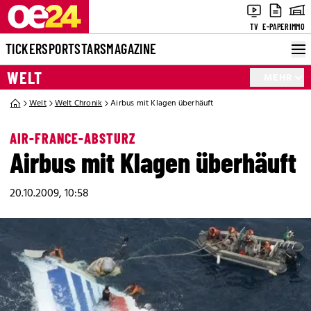
TV
E-PAPER
IMMO
TICKER
SPORT
STARS
MAGAZINE
WELT
MEHR
Welt
Welt Chronik
Airbus mit Klagen überhäuft
AIR-FRANCE-ABSTURZ
Airbus mit Klagen überhäuft
20.10.2009, 10:58