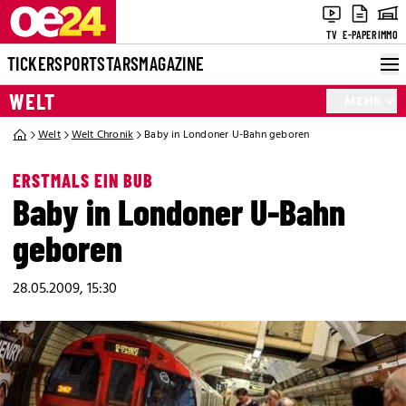
TV
E-PAPER
IMMO
TICKER
SPORT
STARS
MAGAZINE
WELT
MEHR
Welt
Welt Chronik
Baby in Londoner U-Bahn geboren
ERSTMALS EIN BUB
Baby in Londoner U-Bahn
geboren
28.05.2009, 15:30