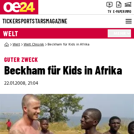
TV
E-PAPER
IMMO
TICKER
SPORT
STARS
MAGAZINE
WELT
MEHR
Welt
Welt Chronik
Beckham für Kids in Afrika
GUTER ZWECK
Beckham für Kids in Afrika
22.01.2008, 21:04