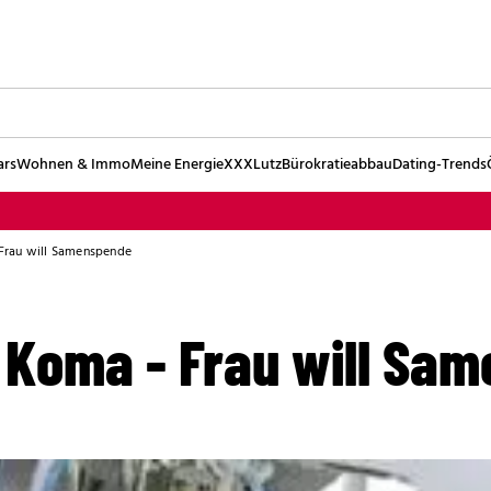
ars
Wohnen & Immo
Meine Energie
XXXLutz
Bürokratieabbau
Dating-Trends
Frau will Samenspende
Koma - Frau will Sa