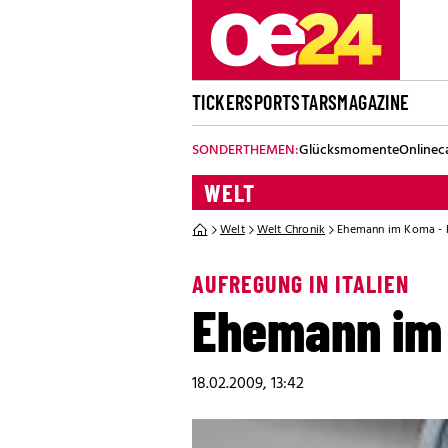
TICKER
SPORT
STARS
MAGAZINE
SONDERTHEMEN:
Glücksmomente
Onlinec
WELT
Welt
Welt Chronik
Ehemann im Koma - 
AUFREGUNG IN ITALIEN
Ehemann im 
18.02.2009, 13:42