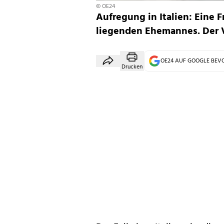
© OE24
Aufregung in Italien: Eine 
liegenden Ehemannes. Der V
OE24 AUF GOOGLE BE
Drucken