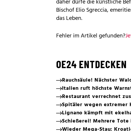
daher dürfe die künstliche Be
Bischof Elio Sgreccia, emeriti
das Leben.
Fehler im Artikel gefunden?
Je
OE24 ENTDECKEN
Rauchsäule! Nächster Wa
Italien ruft höchste Warns
Restaurant verrechnet zus
Spitäler wegen extremer 
Lignano kämpft mit ekelh
Schießerei! Mehrere Tote
Wieder Mega-Stau: Kroati