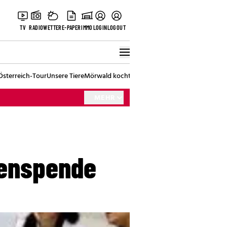
TV
RADIO
WETTER
E-PAPER
IMMO
LOGIN
LOGOUT
Österreich-Tour
Unsere Tiere
Mörwald kocht
Stark in den Tag
Best of Vienna
MEHR
menspende