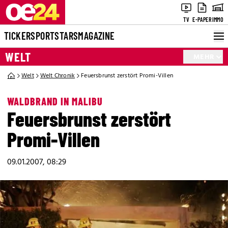
TV
E-PAPER
IMMO
TICKER
SPORT
STARS
MAGAZINE
WELT
MEHR
Welt
Welt Chronik
Feuersbrunst zerstört Promi-Villen
WALDBRAND IN MALIBU
Feuersbrunst zerstört
Promi-Villen
09.01.2007, 08:29