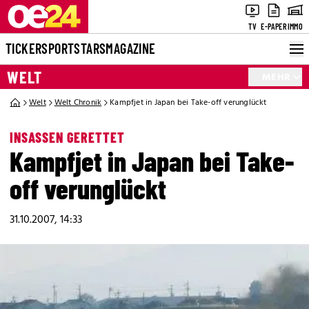
TV
E-PAPER
IMMO
TICKER
SPORT
STARS
MAGAZINE
WELT
MEHR
Welt
Welt Chronik
Kampfjet in Japan bei Take-off verunglückt
INSASSEN GERETTET
Kampfjet in Japan bei Take-
off verunglückt
31.10.2007, 14:33