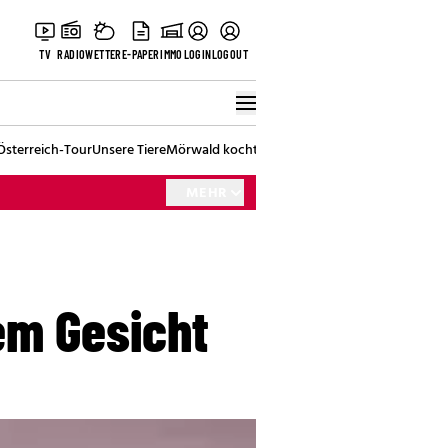
TV
RADIO
WETTER
E-PAPER
IMMO
LOGIN
LOGOUT
Österreich-Tour
Unsere Tiere
Mörwald kocht
Stark in den Tag
Best of Vienna
MEHR
em Gesicht