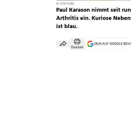
© YOUTUBE
Paul Karason nimmt seit run
Arthritis ein. Kuriose Neb
ist blau.
OE24 AUF GOOGLE BE
Drucken