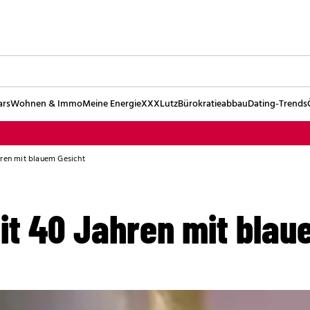
ars
Wohnen & Immo
Meine Energie
XXXLutz
Bürokratieabbau
Dating-Trends
hren mit blauem Gesicht
it 40 Jahren mit blau