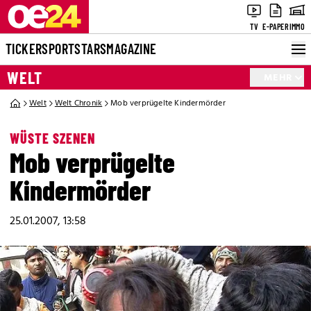
TV
E-PAPER
IMMO
TICKER
SPORT
STARS
MAGAZINE
WELT
MEHR
Welt
Welt Chronik
Mob verprügelte Kindermörder
WÜSTE SZENEN
Mob verprügelte
Kindermörder
25.01.2007, 13:58