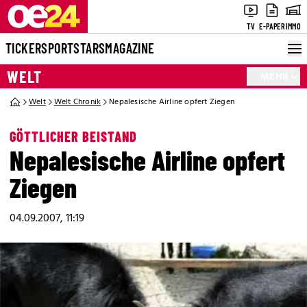
TV
E-PAPER
IMMO
TICKER
SPORT
STARS
MAGAZINE
WELT
MEHR
Welt
Welt Chronik
Nepalesische Airline opfert Ziegen
GÖTTLICHER BEISTAND
Nepalesische Airline opfert
Ziegen
04.09.2007, 11:19