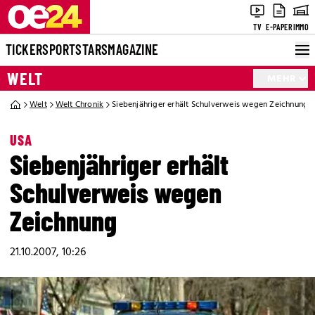
TV
E-PAPER
IMMO
TICKER
SPORT
STARS
MAGAZINE
WELT
MEHR
Welt
Welt Chronik
Siebenjähriger erhält Schulverweis wegen Zeichnung
USA
Siebenjähriger erhält
Schulverweis wegen
Zeichnung
21.10.2007, 10:26