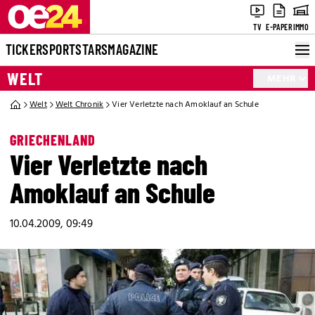
TV
E-PAPER
IMMO
TICKER
SPORT
STARS
MAGAZINE
WELT
MEHR
Welt
Welt Chronik
Vier Verletzte nach Amoklauf an Schule
GRIECHENLAND
Vier Verletzte nach
Amoklauf an Schule
10.04.2009, 09:49