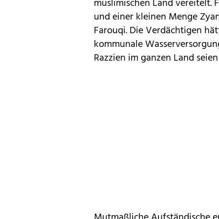
muslimischen Land vereitelt. 
und einer kleinen Menge Zyan
Farouqi. Die Verdächtigen hä
kommunale Wasserversorgung ge
Razzien im ganzen Land seien
Mutmaßliche Aufständische e