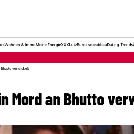
ars
Wohnen & Immo
Meine Energie
XXXLutz
Bürokratieabbau
Dating-Trends
n Bhutto verwickelt
in Mord an Bhutto ver