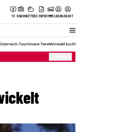
TV
RADIO
WETTER
E-PAPER
IMMO
LOGIN
LOGOUT
Österreich-Tour
Unsere Tiere
Mörwald kocht
Stark in den Tag
Best of Vienna
MEHR
wickelt