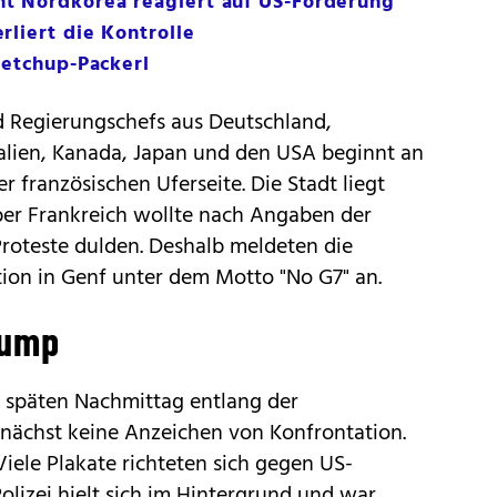
t Nordkorea reagiert auf US-Forderung
rliert die Kontrolle
Ketchup-Packerl
d Regierungschefs aus Deutschland,
talien, Kanada, Japan und den USA beginnt an
 französischen Uferseite. Die Stadt liegt
ber Frankreich wollte nach Angaben der
Proteste dulden. Deshalb meldeten die
ion in Genf unter dem Motto "No G7" an.
rump
m späten Nachmittag entlang der
nächst keine Anzeichen von Konfrontation.
iele Plakate richteten sich gegen US-
olizei hielt sich im Hintergrund und war