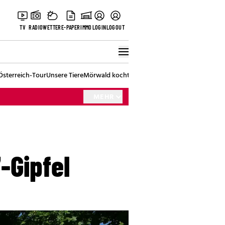
TV
RADIO
WETTER
E-PAPER
IMMO
LOGIN
LOGOUT
Österreich-Tour
Unsere Tiere
Mörwald kocht
Stark in den Tag
Best of Vienna
MEHR
-Gipfel