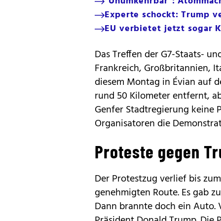
"Unumkehrbar": Atommach
Experte schockt: Trump ve
EU verbietet jetzt sogar 
Das Treffen der G7-Staats- un
Frankreich, Großbritannien, I
diesem Montag in Évian auf der
rund 50 Kilometer entfernt, a
Genfer Stadtregierung keine 
Organisatoren die Demonstrat
Proteste gegen T
Der Protestzug verlief bis zu
genehmigten Route. Es gab zu
Dann brannte doch ein Auto. V
Präsident Donald Trump. Die P