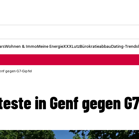
ars
Wohnen & Immo
Meine Energie
XXXLutz
Bürokratieabbau
Dating-Trends
enf gegen G7-Gipfel
este in Genf gegen G7