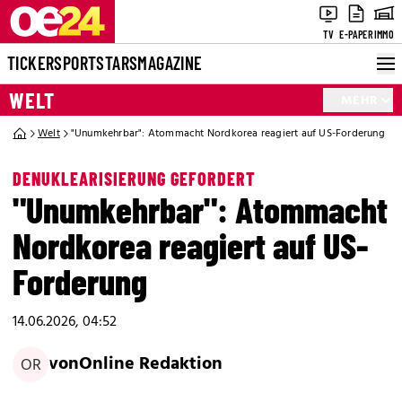
TV
E-PAPER
IMMO
TICKER
SPORT
STARS
MAGAZINE
WELT
MEHR
Welt
"Unumkehrbar": Atommacht Nordkorea reagiert auf US-Forderung
DENUKLEARISIERUNG GEFORDERT
"Unumkehrbar": Atommacht
Nordkorea reagiert auf US-
Forderung
14.06.2026, 04:52
von
Online Redaktion
OR