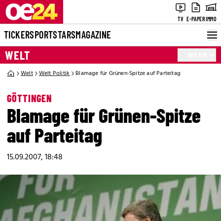
TV
E-PAPER
IMMO
TICKER
SPORT
STARS
MAGAZINE
WELT
MEHR
Welt
Welt Politik
Blamage für Grünen-Spitze auf Parteitag
GÖTTINGEN
Blamage für Grünen-Spitze
auf Parteitag
15.09.2007, 18:48