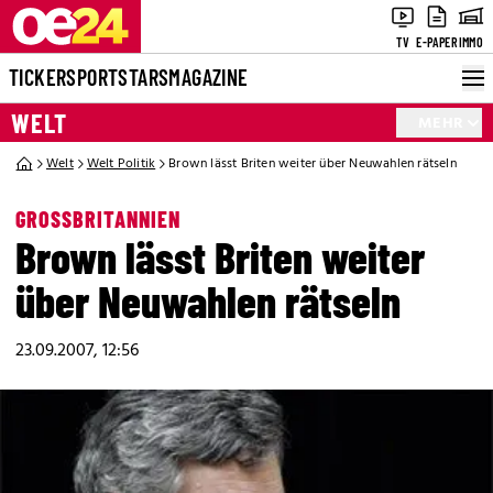
TV
E-PAPER
IMMO
TICKER
SPORT
STARS
MAGAZINE
WELT
MEHR
Welt
Welt Politik
Brown lässt Briten weiter über Neuwahlen rätseln
GROSSBRITANNIEN
Brown lässt Briten weiter
über Neuwahlen rätseln
23.09.2007, 12:56