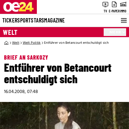
TV
E-PAPER
IMMO
TICKER
SPORT
STARS
MAGAZINE
WELT
MEHR
Welt
Welt Politik
Entführer von Betancourt entschuldigt sich
BRIEF AN SARKOZY
Entführer von Betancourt
entschuldigt sich
16.04.2008, 07:48