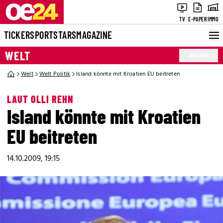
TV
E-PAPER
IMMO
TICKER
SPORT
STARS
MAGAZINE
WELT
MEHR
Welt
Welt Politik
Island könnte mit Kroatien EU beitreten
LAUT OLLI REHN
Island könnte mit Kroatien
EU beitreten
14.10.2009, 19:15