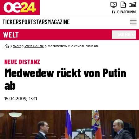
TV
E-PAPER
IMMO
TICKER
SPORT
STARS
MAGAZINE
WELT
MEHR
Welt
Welt Politik
Medwedew rückt von Putin ab
NEUE DISTANZ
Medwedew rückt von Putin
ab
15.04.2009, 13:11