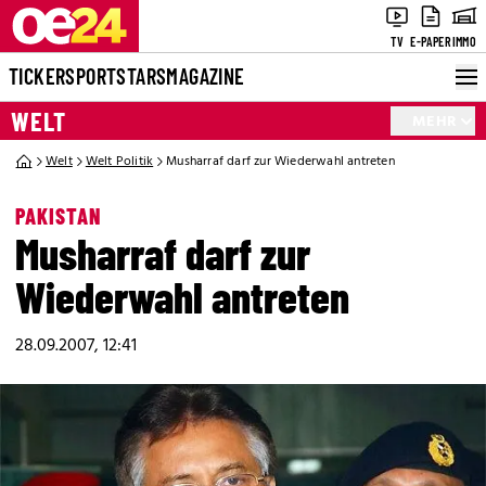
TV
E-PAPER
IMMO
TICKER
SPORT
STARS
MAGAZINE
WELT
MEHR
Welt
Welt Politik
Musharraf darf zur Wiederwahl antreten
PAKISTAN
Musharraf darf zur
Wiederwahl antreten
28.09.2007, 12:41